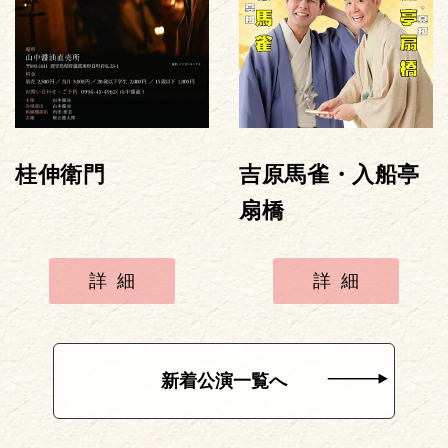
桂伸衛門
吉原馬雀・入船亭
扇橋
詳細
詳細
新着公演一覧へ