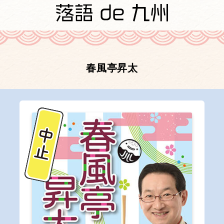
春風亭昇太