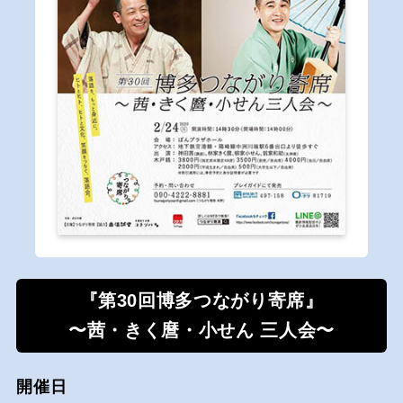
『第30回博多つながり寄席』
〜茜・きく麿・小せん 三人会〜
開催日