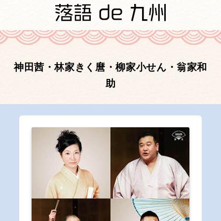
神田茜・林家きく麿・柳家小せん・翁家和
助