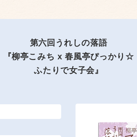
第六回うれしの落語
『柳亭こみち x 春風亭ぴっかり☆
ふたりで女子会』