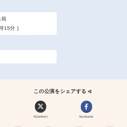
務局
時15分 )
この公演をシェアする
X(twitter)
facebook