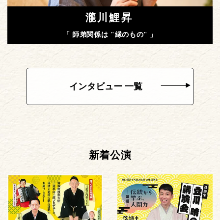
瀧川鯉昇
「 師弟関係は "縁のもの" 」
インタビュー 一覧
新着公演