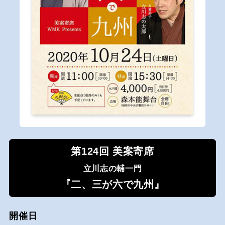
第124回 美案寄席
立川志の輔一門
『二、三が六で九州』
開催日