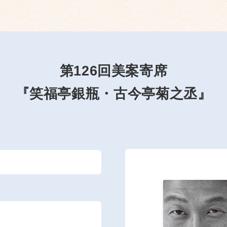
第126回美案寄席
『笑福亭銀瓶・古今亭菊之丞』