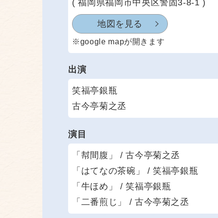
( 福岡県福岡市中央区警固3-8-1 )
地図を見る
※google mapが開きます
出演
笑福亭銀瓶
古今亭菊之丞
演目
「幇間腹」 / 古今亭菊之丞
「はてなの茶碗」 / 笑福亭銀瓶
「牛ほめ」 / 笑福亭銀瓶
「二番煎じ」 / 古今亭菊之丞