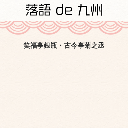
笑福亭銀瓶・古今亭菊之丞