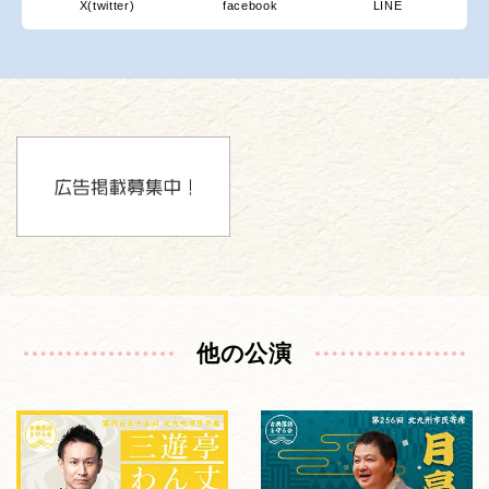
X(twitter)
facebook
LINE
他の公演