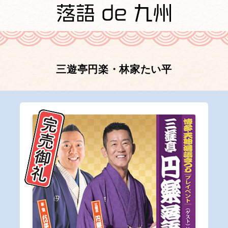
三遊亭円楽・林家たい平