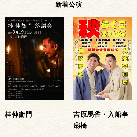
新着公演
桂伸衛門
吉原馬雀・入船亭
扇橋