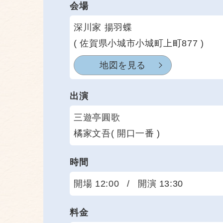
会場
深川家 揚羽蝶
( 佐賀県小城市小城町上町877 )
地図を見る
出演
三遊亭圓歌
橘家文吾( 開口一番 )
時間
開場 12:00
/
開演 13:30
料金