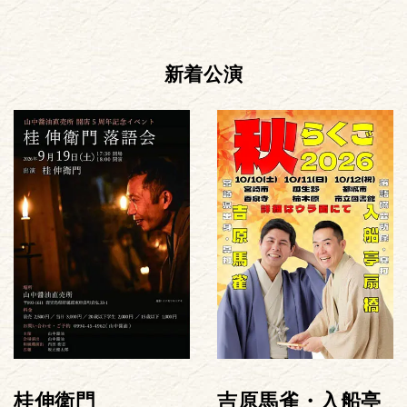
新着公演
桂伸衛門
吉原馬雀・入船亭