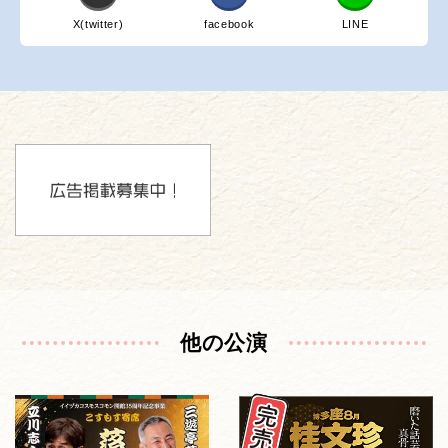
X(twitter)
facebook
LINE
他の公演