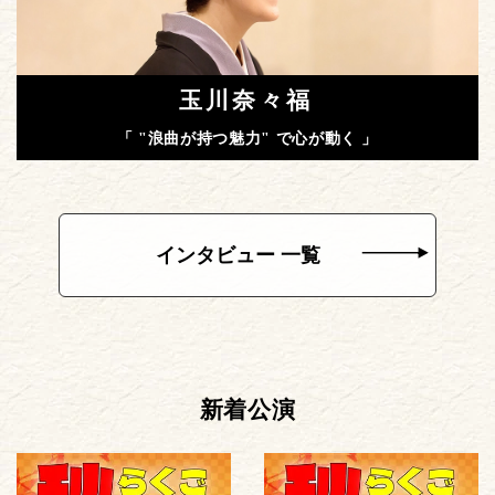
玉川奈々福
「 "浪曲が持つ魅力" で心が動く 」
インタビュー 一覧
新着公演