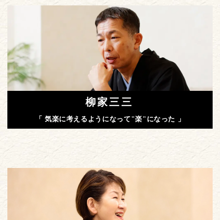
柳家三三
「 気楽に考えるようになって"楽"になった 」