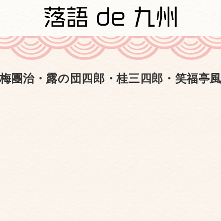
梅團治・露の団四郎・桂三四郎・笑福亭