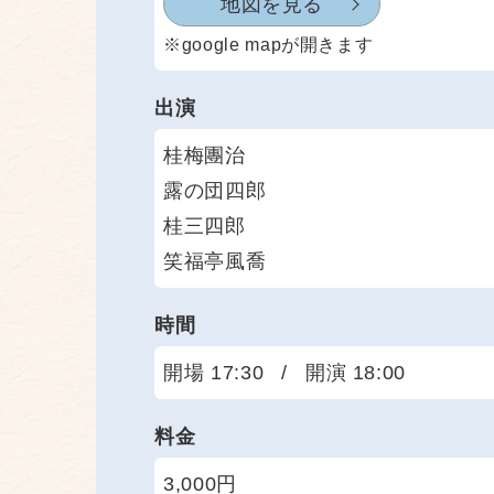
地図を見る
※google mapが開きます
出演
桂梅團治
露の団四郎
桂三四郎
笑福亭風喬
時間
開場 17:30
/
開演 18:00
料金
3,000円