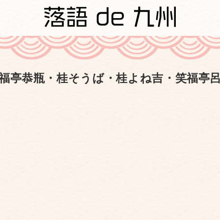
福亭恭瓶・桂そうば・桂よね吉・笑福亭