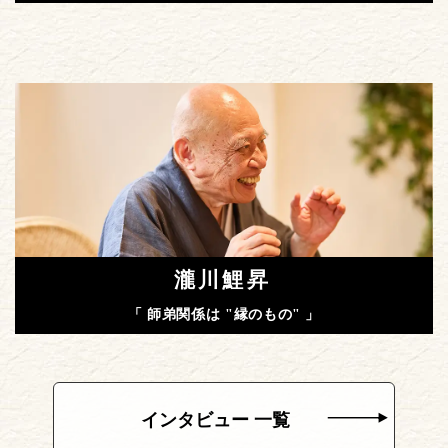
瀧川鯉昇
「 師弟関係は "縁のもの" 」
インタビュー 一覧