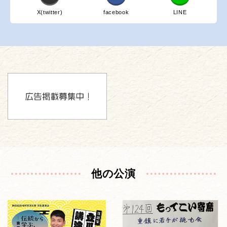
X(twitter)
facebook
LINE
他の公演