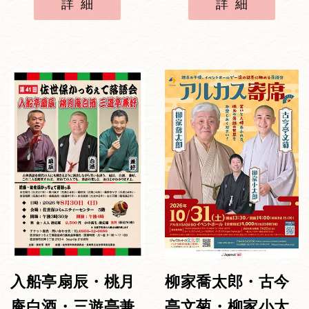
詳細
詳細
入船亭扇辰・桃月
柳家喬太郎・古今
庵白酒・三遊亭兼
亭文菊・柳家小太