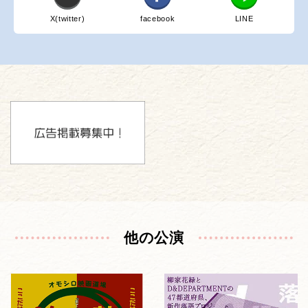
X(twitter)
facebook
LINE
他の公演