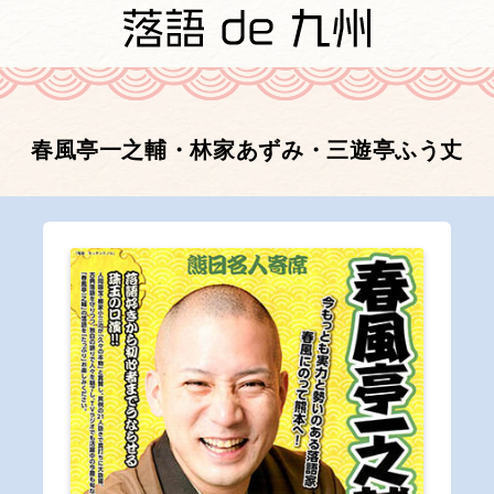
春風亭一之輔・林家あずみ・三遊亭ふう丈