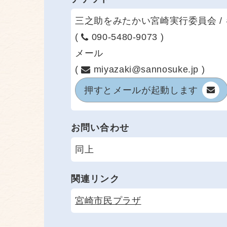
三之助をみたかい宮崎実行委員会 /
(
090-5480-9073 )
メール
(
miyazaki@sannosuke.jp )
押すと
メールが起動します
お問い合わせ
同上
関連リンク
宮崎市民プラザ