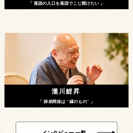
「 落語の入口を落語でこじ開けたい 」
瀧川鯉昇
「 師弟関係は "縁のもの" 」
インタビュー 一覧