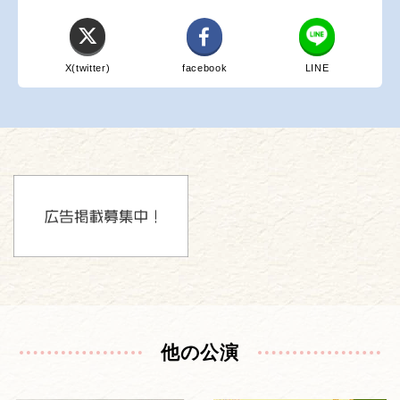
X(twitter)
facebook
LINE
他の公演