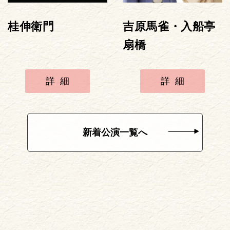
桂伸衛門
吉原馬雀・入船亭
扇橋
詳細
詳細
新着公演一覧へ