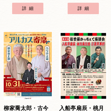
詳細
詳細
柳家喬太郎・古今
入船亭扇辰・桃月