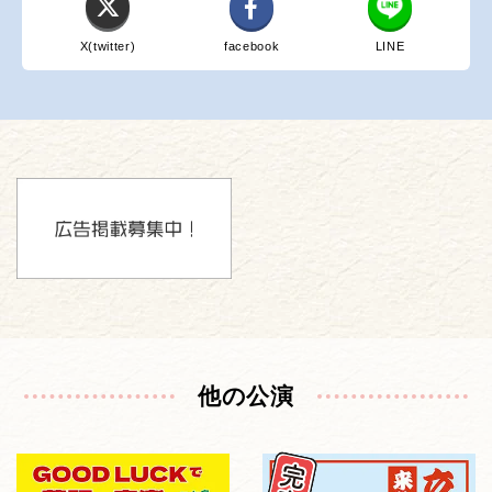
X(twitter)
facebook
LINE
他の公演