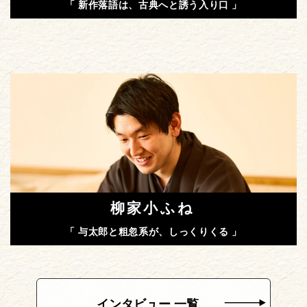
「 新作落語は、古典へと誘う入り口 」
柳家小ふね
「 与太郎と粗忽系が、しっくりくる 」
インタビュー 一覧