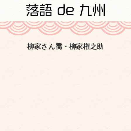
柳家さん喬・柳家権之助