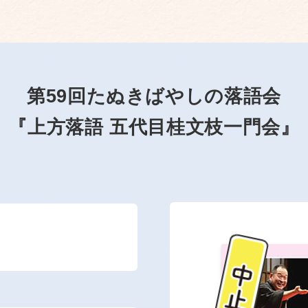
第59回たぬきばやしの落語会
『上方落語 五代目桂文枝一門会』