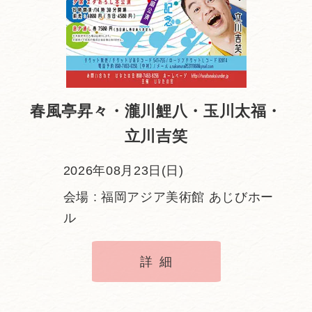
春風亭昇々・瀧川鯉八・玉川太福・
立川吉笑
2026年08月23日(日)
会場 : 福岡アジア美術館 あじびホー
ル
詳細