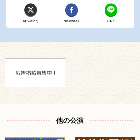
X(twitter)
facebook
LINE
他の公演