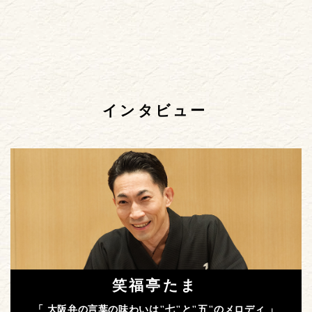
インタビュー
笑福亭たま
「 大阪弁の言葉の味わいは"七"と"五"のメロディ 」