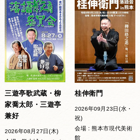
三遊亭歌武蔵・柳
桂伸衛門
家喬太郎・三遊亭
2026年09月23日(水・
兼好
祝)
会場 : 熊本市現代美術
2026年08月27日(木)
館