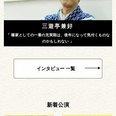
三遊亭兼好
「 噺家としての一番の充実期は、後年になって気付くものな
のかもしれない 」
インタビュー 一覧
新着公演