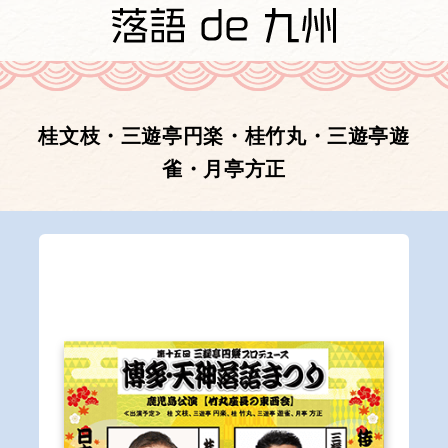
桂文枝・三遊亭円楽・桂竹丸・三遊亭遊
雀・月亭方正