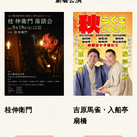
新着公演
桂伸衛門
吉原馬雀・入船亭
扇橋