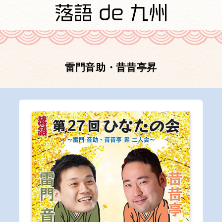
雷門音助・昔昔亭昇