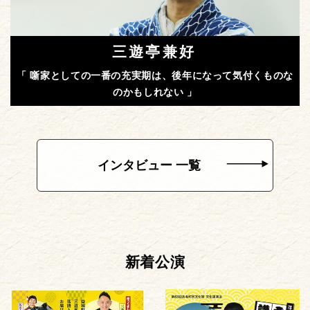
三遊亭兼好
「 噺家としての一番の充実期は、後年になって気付くものな
のかもしれない 」
インタビュー 一覧
新着公演