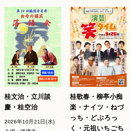
桂文治・立川談
桂歌春・柳亭小痴
慶・桂空治
楽・ナイツ・ねづ
っち・どぶろっ
2026年10月21日(水)
く・元祖いちごち