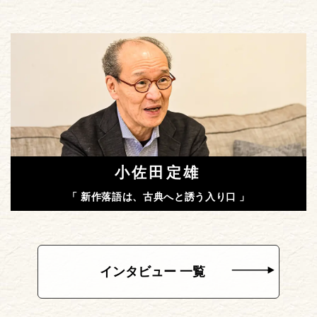
小佐田定雄
「 新作落語は、古典へと誘う入り口 」
インタビュー 一覧