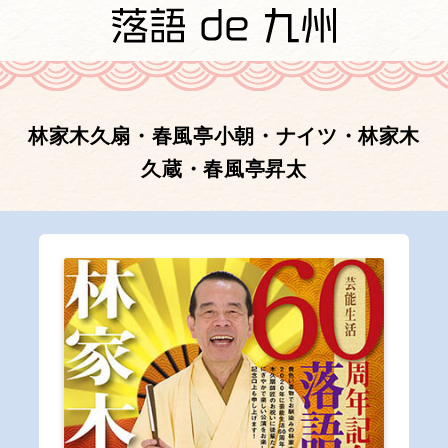
林家木久扇・春風亭小朝・ナイツ・林家木
久蔵・春風亭昇太