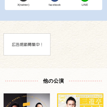
X(twitter)
facebook
LINE
他の公演