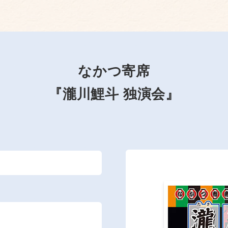
なかつ寄席
『瀧川鯉斗 独演会』