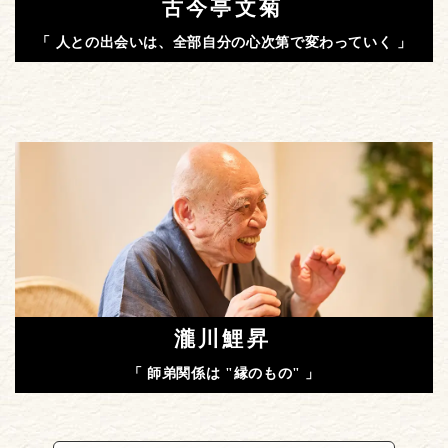
古今亭文菊
「 人との出会いは、全部自分の心次第で変わっていく 」
瀧川鯉昇
「 師弟関係は "縁のもの" 」