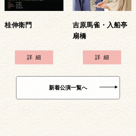
桂伸衛門
吉原馬雀・入船亭
扇橋
詳細
詳細
新着公演一覧へ