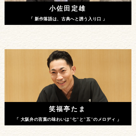
小佐田定雄
「 新作落語は、古典へと誘う入り口 」
笑福亭たま
「 大阪弁の言葉の味わいは"七"と"五"のメロディ 」