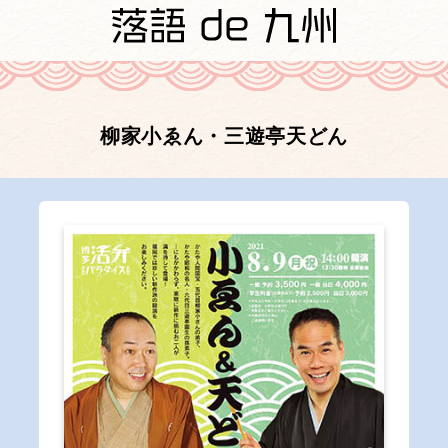
柳家小ゑん・三遊亭天どん