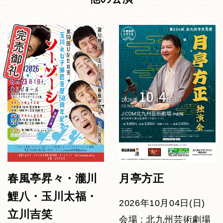
春風亭昇々・瀧川
月亭方正
鯉八・玉川太福・
2026年10月04日(日)
立川吉笑
会場 : 北九州芸術劇場