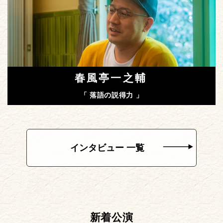
春風亭一之輔
「 落語の説得力 」
インタビュー 一覧
新着公演