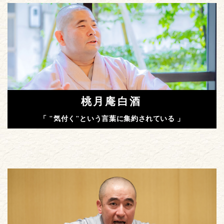
桃月庵白酒
「 "気付く"という言葉に集約されている 」