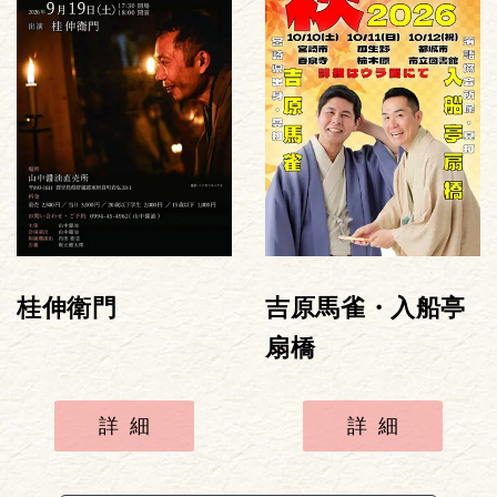
桂伸衛門
吉原馬雀・入船亭
扇橋
詳細
詳細