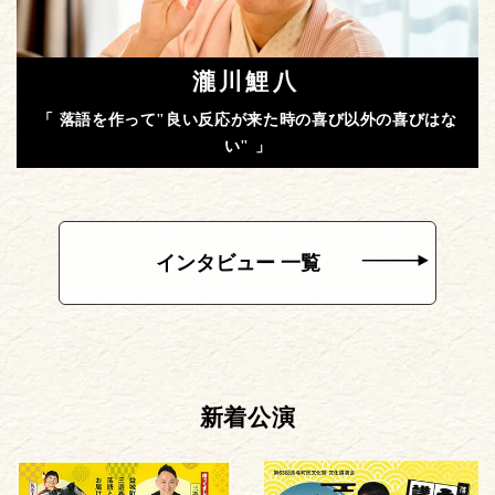
瀧川鯉八
「 落語を作って"良い反応が来た時の喜び以外の喜びはな
い" 」
インタビュー 一覧
新着公演