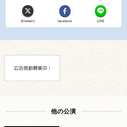
X(twitter)
facebook
LINE
他の公演