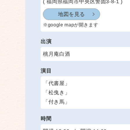
( 福岡県福岡市中央区警固3-8-1 )
地図を見る
※google mapが開きます
出演
桃月庵白酒
演目
「代書屋」
「松曳き」
「付き馬」
時間