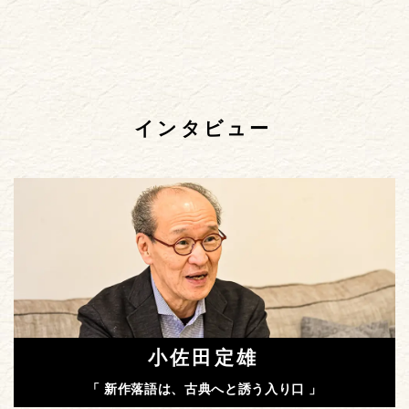
インタビュー
小佐田定雄
「 新作落語は、古典へと誘う入り口 」