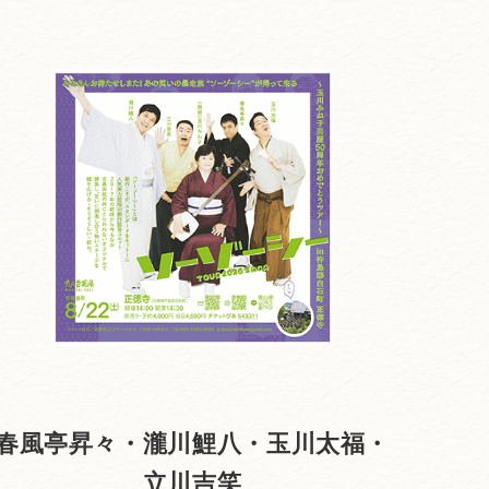
春風亭昇々・瀧川鯉八・玉川太福・
立川吉笑