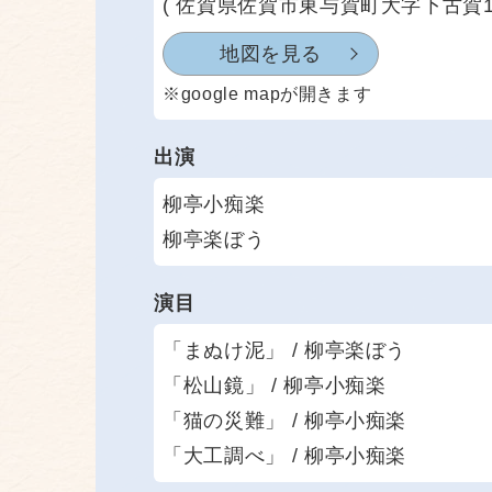
( 佐賀県佐賀市東与賀町大字下古賀122
地図を見る
※google mapが開きます
出演
柳亭小痴楽
柳亭楽ぼう
演目
「まぬけ泥」 / 柳亭楽ぼう
「松山鏡」 / 柳亭小痴楽
「猫の災難」 / 柳亭小痴楽
「大工調べ」 / 柳亭小痴楽