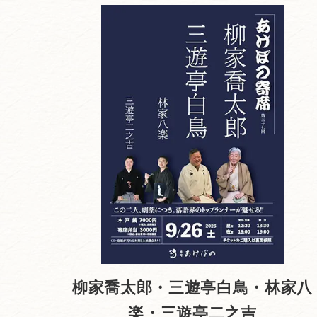
柳家喬太郎・三遊亭白鳥・林家八
楽・三遊亭二之吉