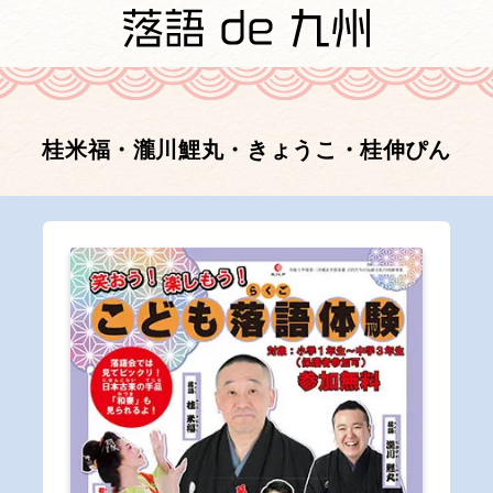
桂米福・瀧川鯉丸・きょうこ・桂伸ぴん