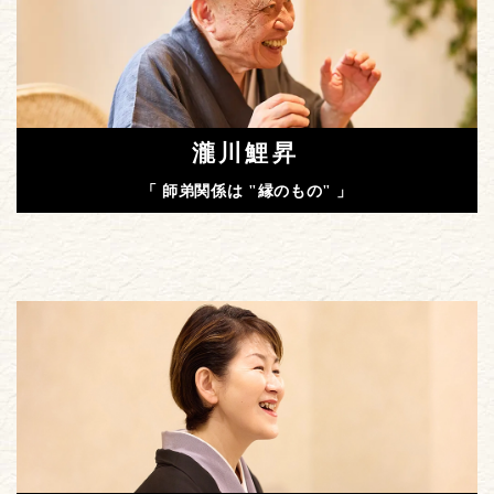
瀧川鯉昇
「 師弟関係は "縁のもの" 」