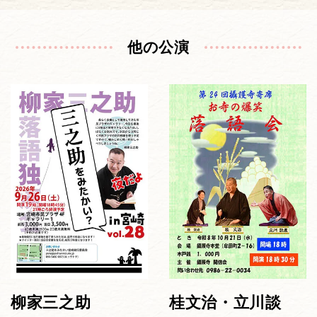
他の公演
柳家三之助
桂文治・立川談