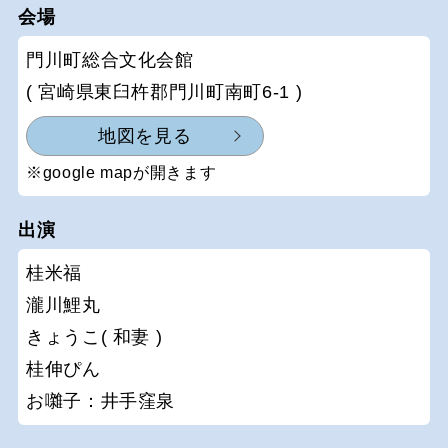
会場
門川町総合文化会館
( 宮崎県東臼杵郡門川町南町6-1 )
地図を見る
※google mapが開きます
出演
桂米福
瀧川鯉丸
きょうこ( 和妻 )
桂伸ぴん
お囃子：井手窪泉