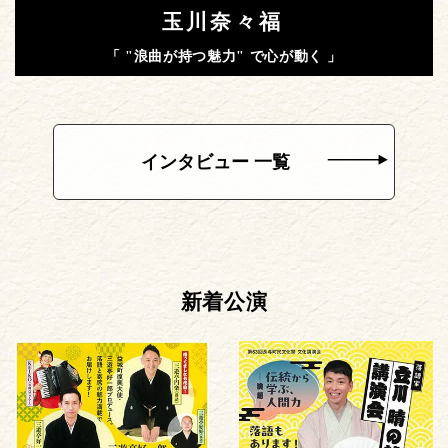
玉川奈々福
「 "浪曲が持つ魅力" で心が動く 」
インタビュー 一覧
新着公演