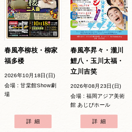
春風亭柳枝・柳家
春風亭昇々・瀧川
福多楼
鯉八・玉川太福・
立川吉笑
2026年10月18日(日)
会場 : 甘棠館Show劇
2026年08月23日(日)
場
会場 : 福岡アジア美術
館 あじびホール
詳細
詳細