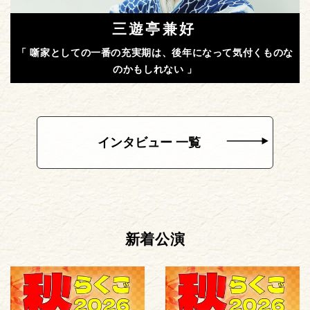
三遊亭兼好
「 噺家としての一番の充実期は、後年になって気付くものな
のかもしれない 」
インタビュー 一覧
新着公演