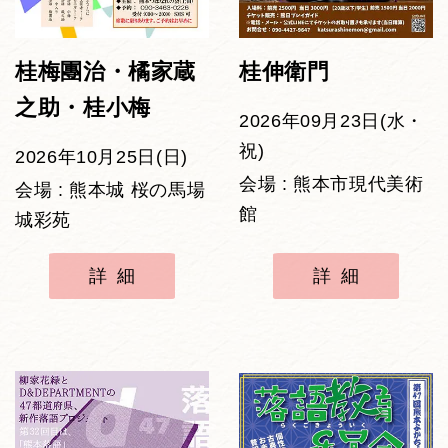
桂梅團治・橘家蔵
桂伸衛門
之助・桂小梅
2026年09月23日(水・
祝)
2026年10月25日(日)
会場 : 熊本市現代美術
会場 : 熊本城 桜の馬場
館
城彩苑
詳細
詳細