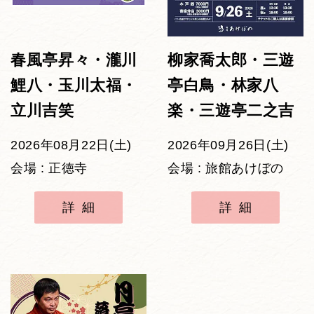
春風亭昇々・瀧川
柳家喬太郎・三遊
鯉八・玉川太福・
亭白鳥・林家八
立川吉笑
楽・三遊亭二之吉
2026年08月22日(土)
2026年09月26日(土)
会場 : 正徳寺
会場 : 旅館あけぼの
詳細
詳細