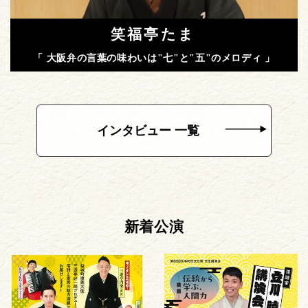
笑福亭たま
「 大阪弁の言葉の味わいは"七"と"五"のメロディ 」
インタビュー 一覧
新着公演