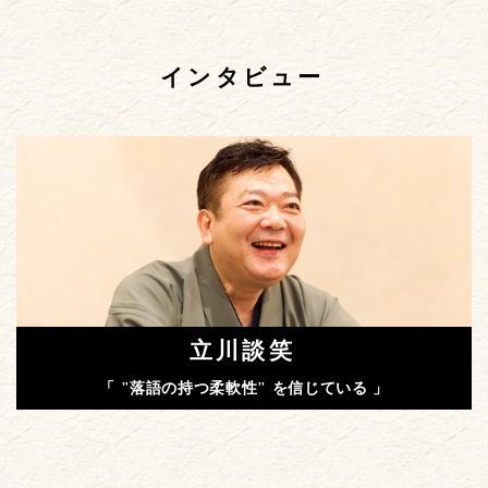
インタビュー
立川談笑
「 "落語の持つ柔軟性" を信じている 」