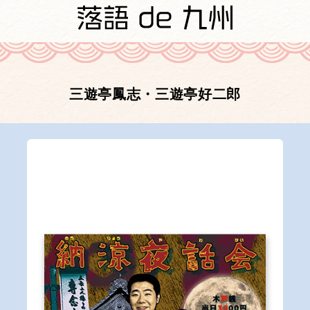
三遊亭鳳志・三遊亭好二郎