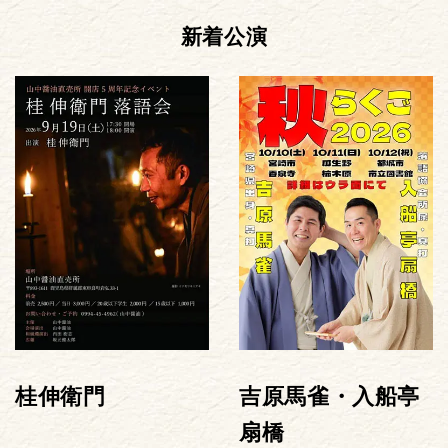
新着公演
桂伸衛門
吉原馬雀・入船亭
扇橋