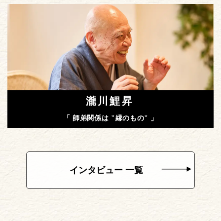
瀧川鯉昇
「 師弟関係は "縁のもの" 」
インタビュー 一覧