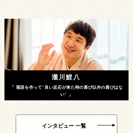
瀧川鯉八
「 落語を作って"良い反応が来た時の喜び以外の喜びはな
い" 」
インタビュー 一覧