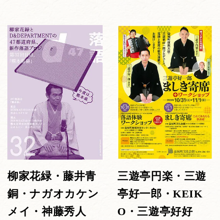
柳家花緑・藤井青
三遊亭円楽・三遊
銅・ナガオカケン
亭好一郎・KEIK
メイ・神藤秀人
O・三遊亭好好