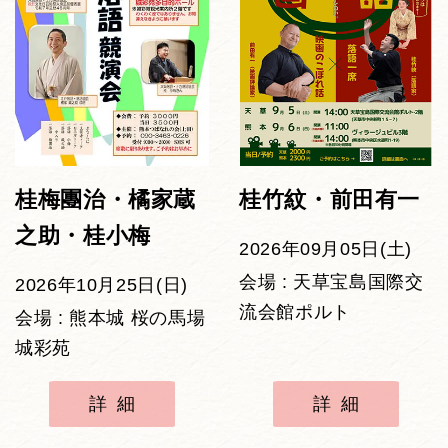
桂梅團治・橘家蔵
桂竹紋・前田有一
之助・桂小梅
2026年09月05日(土)
会場 : 天草宝島国際交
2026年10月25日(日)
流会館ポルト
会場 : 熊本城 桜の馬場
城彩苑
詳細
詳細