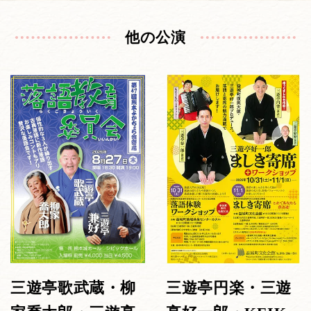
他の公演
三遊亭歌武蔵・柳
三遊亭円楽・三遊