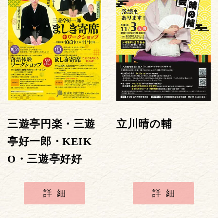
三遊亭円楽・三遊
立川晴の輔
亭好一郎・KEIK
O・三遊亭好好
詳細
詳細