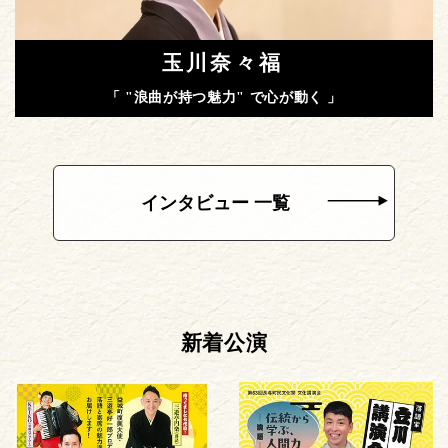
玉川奈々福
「 "浪曲が持つ魅力" で心が動く 」
インタビュー 一覧
新着公演