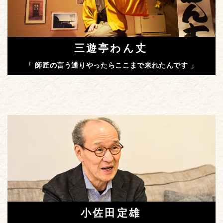
三遊亭わん丈
「 師匠の言う通りやったらここまで来れたんです 」
小佐田定雄