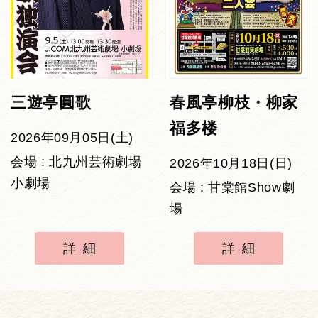
三遊亭圓歌
春風亭柳枝・柳家
福多楼
2026年09月05日(土)
会場 : 北九州芸術劇場
2026年10月18日(日)
小劇場
会場 : 甘棠館Show劇
場
詳細
詳細