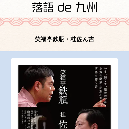
笑福亭鉄瓶・桂佐ん吉