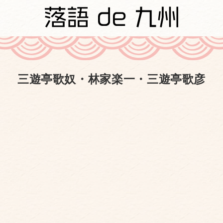
三遊亭歌奴・林家楽一・三遊亭歌彦