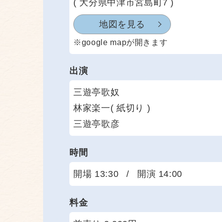
( 大分県中津市宮島町7 )
地図を見る
※google mapが開きます
出演
三遊亭歌奴
林家楽一( 紙切り )
三遊亭歌彦
時間
開場 13:30
/
開演 14:00
料金