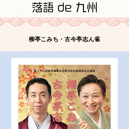
柳亭こみち・古今亭志ん雀