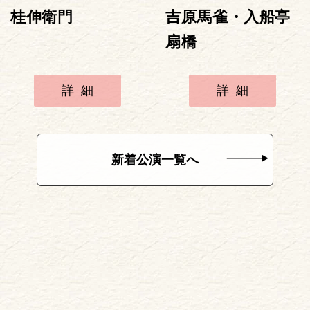
桂伸衛門
吉原馬雀・入船亭
扇橋
詳細
詳細
新着公演一覧へ