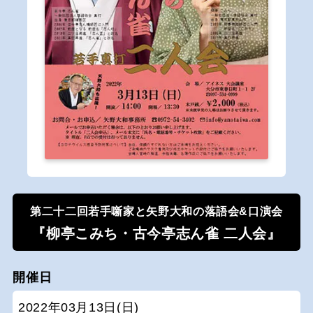
第二十二回若手噺家と矢野大和の落語会&口演会
『柳亭こみち・古今亭志ん雀 二人会』
開催日
2022年03月13日(日)