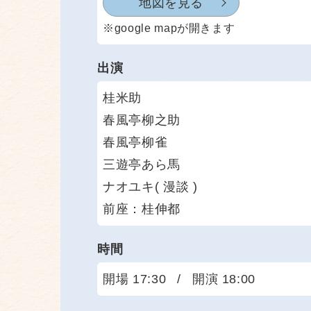
地図を見る
※google mapが開きます
出演
桂米助
春風亭柳之助
春風亭柳雀
三遊亭あら馬
ナオユキ( 漫談 )
前座：桂伸都
時間
開場 17:30
/
開演 18:00