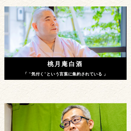
桃月庵白酒
「 "気付く"という言葉に集約されている 」