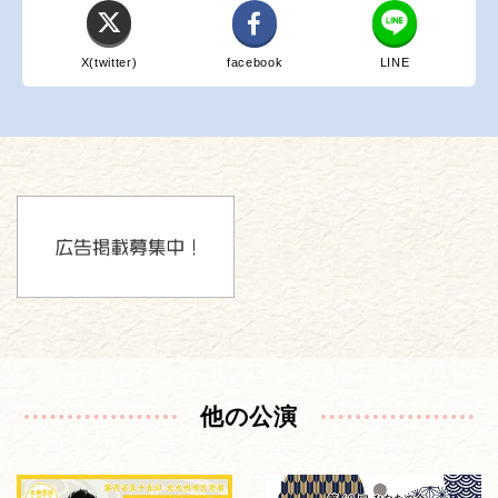
X(twitter)
facebook
LINE
他の公演