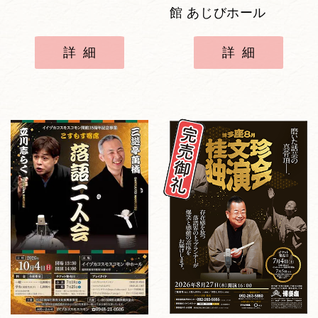
館 あじびホール
詳細
詳細