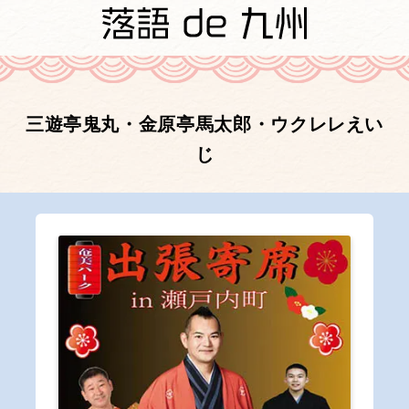
三遊亭鬼丸・金原亭馬太郎・ウクレレえい
じ