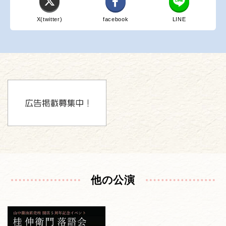
X(twitter)
facebook
LINE
他の公演