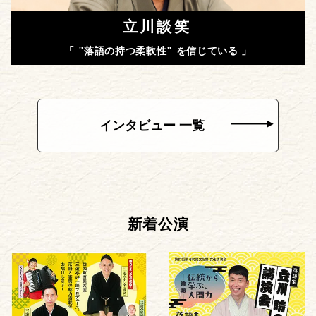
立川談笑
「 "落語の持つ柔軟性" を信じている 」
インタビュー 一覧
新着公演