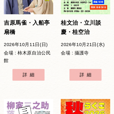
吉原馬雀・入船亭
桂文治・立川談
扇橋
慶・桂空治
2026年10月11日(日)
2026年10月21日(水)
会場 : 柿木原自治公民
会場 : 攝護寺
館
詳細
詳細