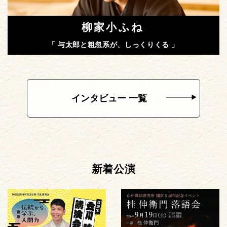
柳家小ふね
「 与太郎と粗忽系が、しっくりくる 」
インタビュー 一覧
新着公演