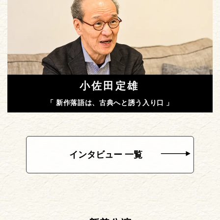
小佐田定雄
「 新作落語は、古典へと誘う入り口 」
インタビュー 一覧