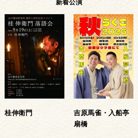
新着公演
桂伸衛門
吉原馬雀・入船亭
扇橋