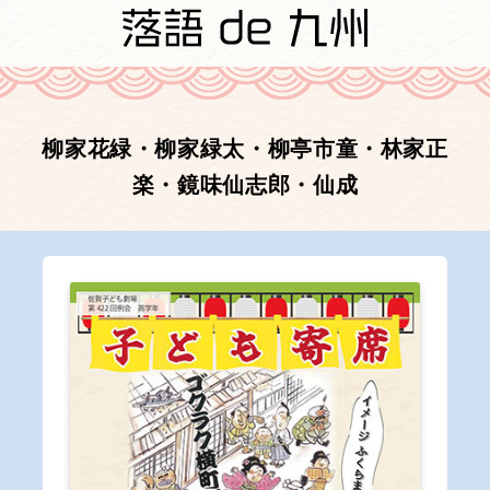
柳家花緑・柳家緑太・柳亭市童・林家正
楽・鏡味仙志郎・仙成