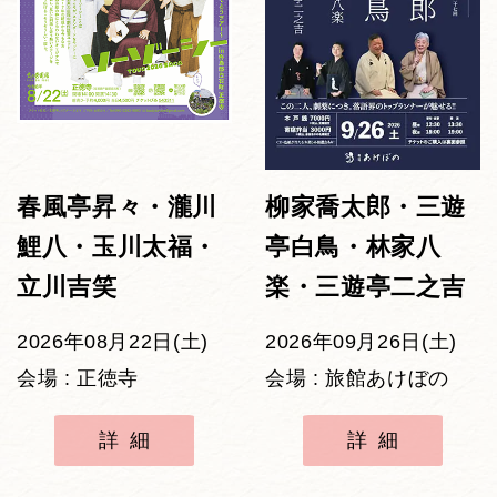
春風亭昇々・瀧川
柳家喬太郎・三遊
鯉八・玉川太福・
亭白鳥・林家八
立川吉笑
楽・三遊亭二之吉
2026年08月22日(土)
2026年09月26日(土)
会場 : 正徳寺
会場 : 旅館あけぼの
詳細
詳細