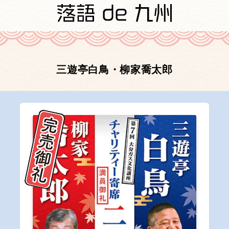
三遊亭白鳥・柳家喬太郎